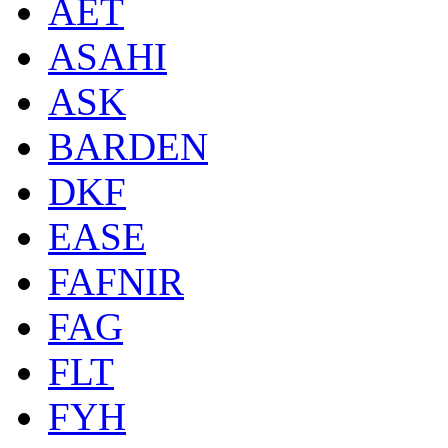
AET
ASAHI
ASK
BARDEN
DKF
EASE
FAFNIR
FAG
FLT
FYH