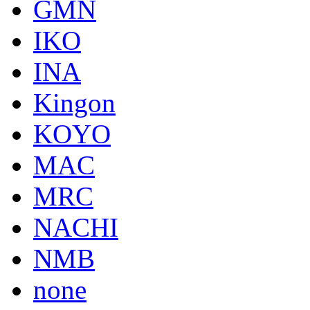
GMN
IKO
INA
Kingon
KOYO
MAC
MRC
NACHI
NMB
none