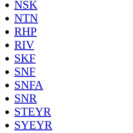
NSK
NTN
RHP
RIV
SKF
SNF
SNFA
SNR
STEYR
SYEYR