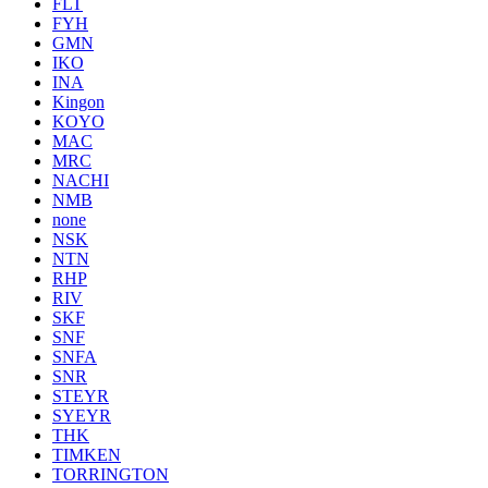
FLT
FYH
GMN
IKO
INA
Kingon
KOYO
MAC
MRC
NACHI
NMB
none
NSK
NTN
RHP
RIV
SKF
SNF
SNFA
SNR
STEYR
SYEYR
THK
TIMKEN
TORRINGTON