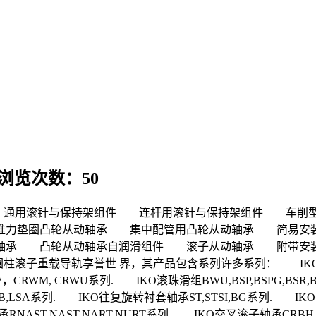
 浏览次数：50
通用滚针与保持架组件 连杆用滚针与保持架组件 车削
力垫圈凸轮从动轴承 集中配管用凸轮从动轴承 简易安装用
轴承 凸轮从动轴承自润滑组件 滚子从动轴承 附带安
载导轨享誉世 界，其产品包含系列许多系列： IKO直线导轨LWL
RWM, CRWU系列. IKO滚珠滑组BWU,BSP,BSPG,BSR
,LSB,LSA系列. IKO往复旋转衬套轴承ST,STSI,BG系列. 
从动轴承RNAST,NAST,NART,NURT系列. IKO交叉滚子轴承CRB