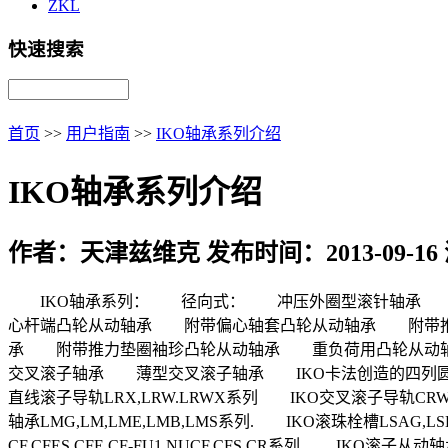
ZKL
快速搜索
首页
>>
用户指南
>>
IKO轴承系列介绍
IKO轴承系列介绍
作者：天津兹维克 发布时间：2013-09-16
IKO轴承系列： 径向式： 冲压外圈型滚针轴承 
心杆端凸轮从动轴承 附带偏心轴套凸轮从动轴承 附带推
承 附带推力垫圈袖珍凸轮从动轴承 重负荷用凸轮从动
交叉滚子轴承 薄型交叉滚子轴承 IKO卡法创造的四列圆柱滚子重
直线滚子导轨LRX,LRW.LRWX系列 IKO交叉滚子导轨CRW，C
轴承LMG,LM,LME,LMB,LMS系列. IKO滚珠栓槽LSAG
CF,CFES,CFE,CF-FU1,NUCF,CFS,CR系列. IKO滚子