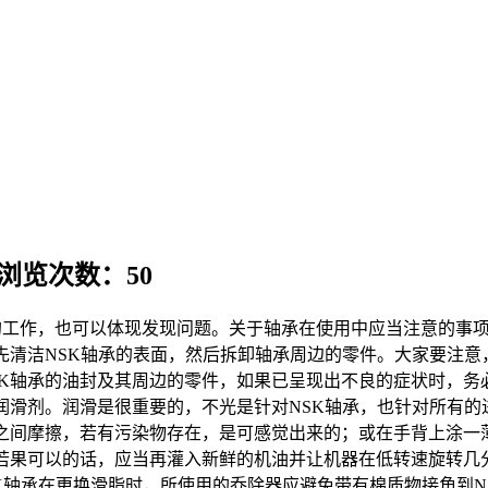
 浏览次数：50
工作，也可以体现发现问题。关于轴承在使用中应当注意的事项
先清洁NSK轴承的表面，然后拆卸轴承周边的零件。大家要注
K轴承的油封及其周边的零件，如果已呈现出不良的症状时，务
润滑剂。润滑是很重要的，不光是针对NSK轴承，也针对所有的
之间摩擦，若有污染物存在，是可感觉出来的；或在手背上涂一
若果可以的话，应当再灌入新鲜的机油并让机器在低转速旋转几
K轴承在更换滑脂时，所使用的乔除器应避免带有棉质物接角到N