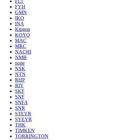
FLT
FYH
GMN
IKO
INA
Kingon
KOYO
MAC
MRC
NACHI
NMB
none
NSK
NTN
RHP
RIV
SKF
SNF
SNFA
SNR
STEYR
SYEYR
THK
TIMKEN
TORRINGTON