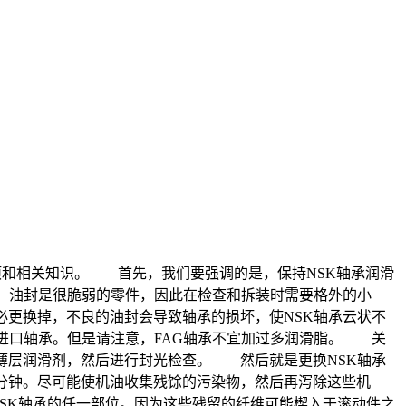
和相关知识。 首先，我们要强调的是，保持NSK轴承润滑
意，油封是很脆弱的零件，因此在检查和拆装时需要格外的小
必更换掉，不良的油封会导致轴承的损坏，使NSK轴承云状不
进口轴承。但是请注意，FAG轴承不宜加过多润滑脂。 关
薄层润滑剂，然后进行封光检查。 然后就是更换NSK轴承
分钟。尽可能使机油收集残馀的污染物，然后再泻除这些机
SK轴承的任一部位。因为这些残留的纤维可能楔入于滚动件之