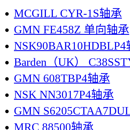
MCGILL CYR-1S轴承
GMN FE458Z 单向轴承
NSK90BAR10HDBLP
Barden（UK） C38SS
GMN 608TBP4轴承
NSK NN3017P4轴承
GMN S6205CTAA7D
MRC 88500轴承