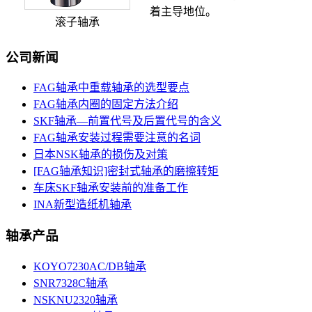
着主导地位。
滚子轴承
公司新闻
FAG轴承中重载轴承的选型要点
FAG轴承内圈的固定方法介绍
SKF轴承—前置代号及后置代号的含义
FAG轴承安装过程需要注意的名词
日本NSK轴承的损伤及对策
[FAG轴承知识]密封式轴承的磨擦转矩
车床SKF轴承安装前的准备工作
INA新型造纸机轴承
轴承产品
KOYO7230AC/DB轴承
SNR7328C轴承
NSKNU2320轴承