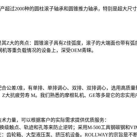
.Y.，迄今能生产超过2000种的圆柱滚子轴承和圆锥推力轴承，特别
是其Z大的亮点：圆锥滚子具有Z佳弧度，滚子的大端面也带有弧
钢机等重负载情况的设备上，深受OEM青睐。
配合公差J准，有单排、单排调心、双排、双排调心，选用高质量
Z大抗疲劳寿 M。我们熟悉的摩根轧机、GE等多是它的忠实用
技术力量，可以根据客户的实际需求提供优质服务：
级触点、轨迹和孔等来防止逆转；采用M-500工具钢碳钢和VI
用在：齿轮箱、大型液压泵、挤压机设备。ROLLWAY的宗旨是