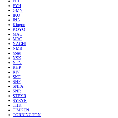
FLT
FYH
GMN
IKO
INA
Kingon
KOYO
MAC
MRC
NACHI
NMB
none
NSK
NTN
RHP
RIV
SKF
SNF
SNFA
SNR
STEYR
SYEYR
THK
TIMKEN
TORRINGTON