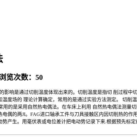
法
 浏览次数：50
程的影响是通过切削温度体现出来的。切削温度是指切 削过程中切
和温度场的 理论计算确定，常用的是通过实验方法测定。 切削
常用的是采用自然热电偶法。在车床上利用 自然热电偶法测量切
热电偶的两JI。FAG进口轴承工件与刀具接触区内因切削热的
势产生。用毫伏表或电位差计把电动势记录下来.根据预先标定