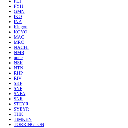
FLT
FYH
GMN
IKO
INA
Kingon
KOYO
MAC
MRC
NACHI
NMB
none
NSK
NTN
RHP
RIV
SKF
SNF
SNFA
SNR
STEYR
SYEYR
THK
TIMKEN
TORRINGTON