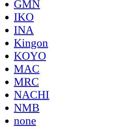
GMN
IKO
INA
Kingon
KOYO
MAC
MRC
NACHI
NMB
none