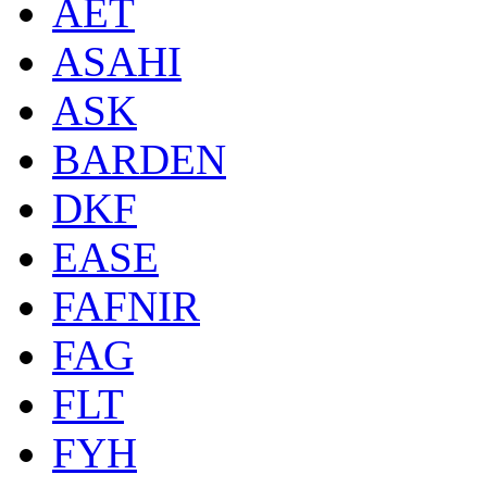
AET
ASAHI
ASK
BARDEN
DKF
EASE
FAFNIR
FAG
FLT
FYH