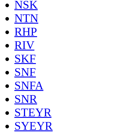
NSK
NTN
RHP
RIV
SKF
SNF
SNFA
SNR
STEYR
SYEYR