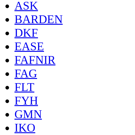
ASK
BARDEN
DKF
EASE
FAFNIR
FAG
FLT
FYH
GMN
IKO