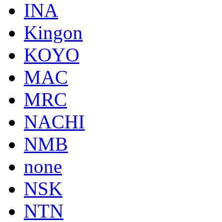
INA
Kingon
KOYO
MAC
MRC
NACHI
NMB
none
NSK
NTN