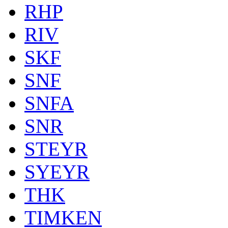
RHP
RIV
SKF
SNF
SNFA
SNR
STEYR
SYEYR
THK
TIMKEN