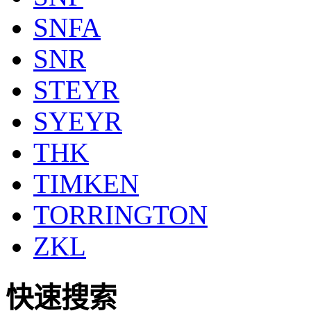
SNFA
SNR
STEYR
SYEYR
THK
TIMKEN
TORRINGTON
ZKL
快速搜索