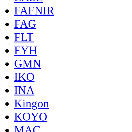
FAFNIR
FAG
FLT
FYH
GMN
IKO
INA
Kingon
KOYO
MAC