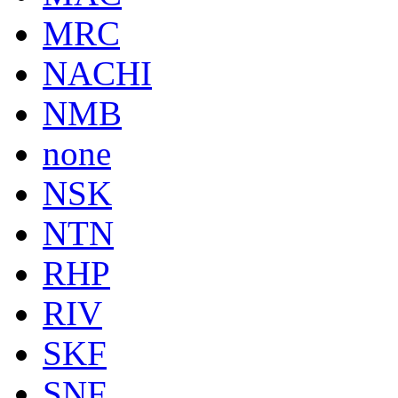
MRC
NACHI
NMB
none
NSK
NTN
RHP
RIV
SKF
SNF