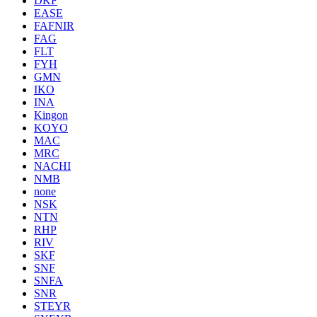
DKF
EASE
FAFNIR
FAG
FLT
FYH
GMN
IKO
INA
Kingon
KOYO
MAC
MRC
NACHI
NMB
none
NSK
NTN
RHP
RIV
SKF
SNF
SNFA
SNR
STEYR