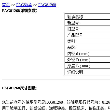
首页
>>
FAG轴承
>>
FAG81268
FAG81268详细参数：
轴承名称
新型号
旧型号
产品型号
类别
品牌
内径 d ( mm )
外径 D ( mm )
厚度 B ( mm )
详细说明
FAG81268尺寸图纸：
您当前查看的轴承型号是FAG81268，该轴承现行代号为：81268,旧型号:
用于玻璃工具、诊断试纸、逆程钟类、锻压机床、轴铣床类、呼