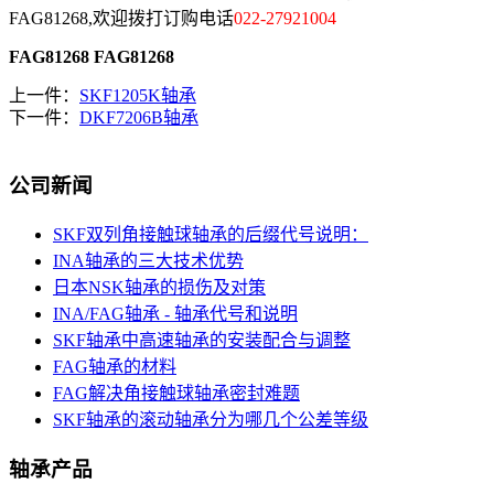
FAG81268,欢迎拨打订购电话
022-27921004
FAG81268
FAG81268
上一件：
SKF1205K轴承
下一件：
DKF7206B轴承
公司新闻
SKF双列角接触球轴承的后缀代号说明：
INA轴承的三大技术优势
日本NSK轴承的损伤及对策
INA/FAG轴承 - 轴承代号和说明
SKF轴承中高速轴承的安装配合与调整
FAG轴承的材料
FAG解决角接触球轴承密封难题
SKF轴承的滚动轴承分为哪几个公差等级
轴承产品