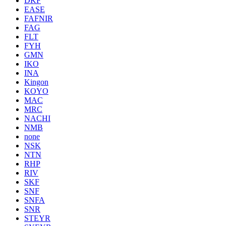
DKF
EASE
FAFNIR
FAG
FLT
FYH
GMN
IKO
INA
Kingon
KOYO
MAC
MRC
NACHI
NMB
none
NSK
NTN
RHP
RIV
SKF
SNF
SNFA
SNR
STEYR