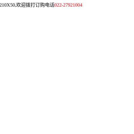
X210X50,欢迎拨打订购电话
022-27921004