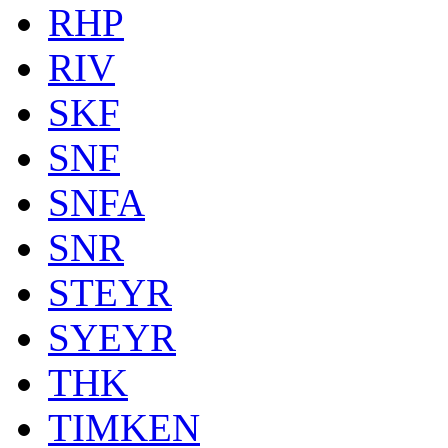
RHP
RIV
SKF
SNF
SNFA
SNR
STEYR
SYEYR
THK
TIMKEN