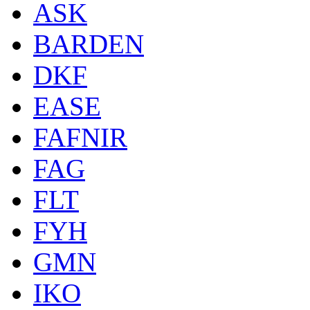
ASK
BARDEN
DKF
EASE
FAFNIR
FAG
FLT
FYH
GMN
IKO