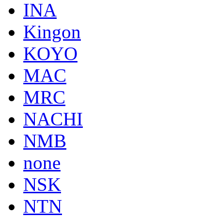
INA
Kingon
KOYO
MAC
MRC
NACHI
NMB
none
NSK
NTN