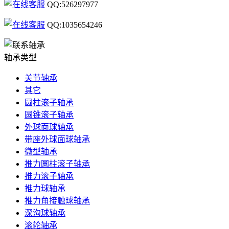
QQ:526297977
QQ:1035654246
轴承类型
关节轴承
其它
圆柱滚子轴承
圆锥滚子轴承
外球面球轴承
带座外球面球轴承
微型轴承
推力圆柱滚子轴承
推力滚子轴承
推力球轴承
推力角接触球轴承
深沟球轴承
滚轮轴承