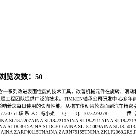
 浏览次数：50
业务包含一系列改进表面性能的技术工具，改善机械元件在旋转、
工程团队提供广泛的技术。TIMKEN轴承公司研发中 心多年
术影响着您每日使用的设备性能。从拖车传动齿轮表面到汽车精密引
20751 联 系 人：冯小姐 Q Q: 1073239278 传 真：
A SL18-2207AINA SL18-2210AINA SL18-2211AINA SL18-221
NA SL18-3015AINA SL18-3016AINA SL18-5009AINA SL18-5013
AINA ZARF40115TNAINA ZARN75155TNINA ZKLF2068.2RS.P