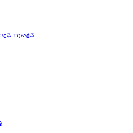
G轴承
|
HQW轴承
|
答