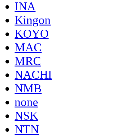
INA
Kingon
KOYO
MAC
MRC
NACHI
NMB
none
NSK
NTN