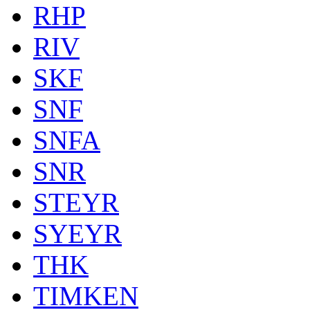
RHP
RIV
SKF
SNF
SNFA
SNR
STEYR
SYEYR
THK
TIMKEN