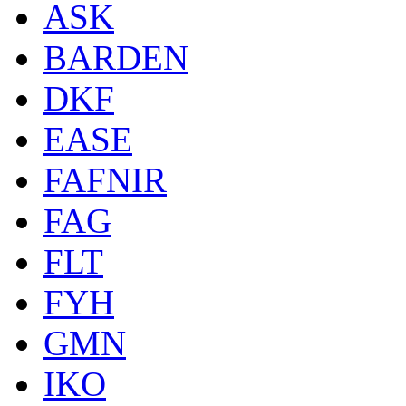
ASK
BARDEN
DKF
EASE
FAFNIR
FAG
FLT
FYH
GMN
IKO