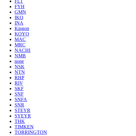
FLT
FYH
GMN
IKO
INA
Kingon
KOYO
MAC
MRC
NACHI
NMB
none
NSK
NTN
RHP
RIV
SKF
SNF
SNFA
SNR
STEYR
SYEYR
THK
TIMKEN
TORRINGTON