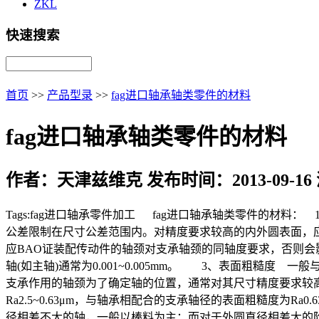
ZKL
快速搜索
首页
>>
产品型录
>>
fag进口轴承轴类零件的材料
fag进口轴承轴类零件的材料
作者：天津兹维克 发布时间：2013-09-16
Tags:fag进口轴承零件加工 fag进口轴承轴类零件的
公差限制在尺寸公差范围内。对精度要求较高的内外圆表面，
应BAO证装配传动件的轴颈对支承轴颈的同轴度要求，否则会影响
轴(如主轴)通常为0.001~0.005mm。 3、表面粗糙度 一般
支承作用的轴颈为了确定轴的位置，通常对其尺寸精度要求较高(I
Ra2.5~0.63μm，与轴承相配合的支承轴径的表面粗糙度为
径相差不大的轴，一般以棒料为主；而对于外圆直径相差大的