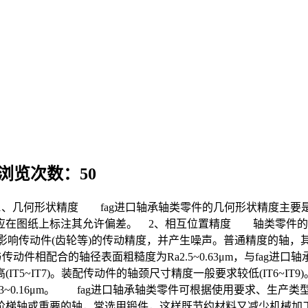
 浏览次数：50
材料： 1、几何形状精度 fag进口轴承轴类零件的几何形状精度
应在图纸上标注其允许偏差。 2、相互位置精度 轴类零件的
传动件(齿轮等)的传动精度，并产生噪声。普通精度的轴，其配合
与传动件相配合的轴径表面粗糙度为Ra2.5~0.63μm，与fag进口轴
T5~IT7)。装配传动件的轴颈尺寸精度一般要求较低(IT6~
Ra0.63~0.16μm。 fag进口轴承轴类零件可根据使用要求
阶梯轴或重要的轴，常选用锻件，这样既节约材料又减少机械加