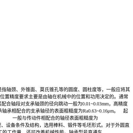
主要是指轴颈、外锥面、莫氏锥孔等的圆度、圆柱度等，一般应将其
位置精度要求主要是由轴在机械中的位置和功用决定的。通常
轴段对支承轴颈的径向跳动一般为0.01~0.03mm，高精度
承轴承相配合的支承轴径的表面粗糙度为Ra0.63~0.16μm。 起
IT9)。 一般与传动件相配合的轴径表面粗糙度为
、生产类型、设备条件及结构，选用棒料、锻件等毛坯形式。对于外圆直
工的工作量，还可改善机械性能。轴承型号直通车