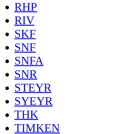
RHP
RIV
SKF
SNF
SNFA
SNR
STEYR
SYEYR
THK
TIMKEN