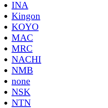
INA
Kingon
KOYO
MAC
MRC
NACHI
NMB
none
NSK
NTN