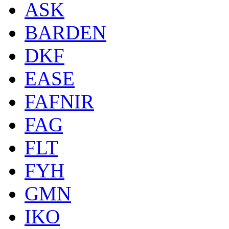
ASK
BARDEN
DKF
EASE
FAFNIR
FAG
FLT
FYH
GMN
IKO