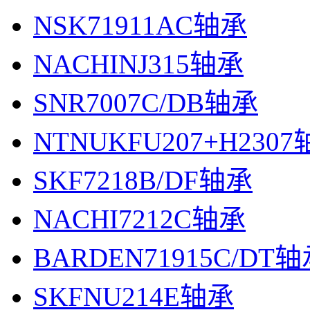
NSK71911AC轴承
NACHINJ315轴承
SNR7007C/DB轴承
NTNUKFU207+H230
SKF7218B/DF轴承
NACHI7212C轴承
BARDEN71915C/DT
SKFNU214E轴承