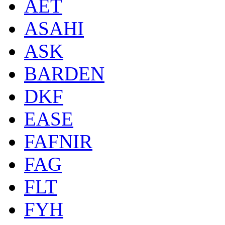
AET
ASAHI
ASK
BARDEN
DKF
EASE
FAFNIR
FAG
FLT
FYH