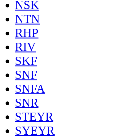
NSK
NTN
RHP
RIV
SKF
SNF
SNFA
SNR
STEYR
SYEYR