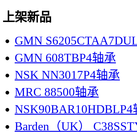
上架新品
GMN S6205CTAA7D
GMN 608TBP4轴承
NSK NN3017P4轴承
MRC 88500轴承
NSK90BAR10HDBLP
Barden（UK） C38SS