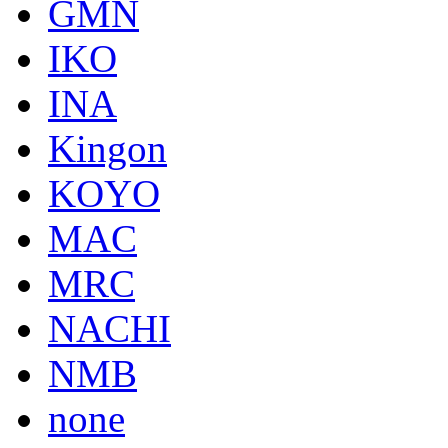
GMN
IKO
INA
Kingon
KOYO
MAC
MRC
NACHI
NMB
none