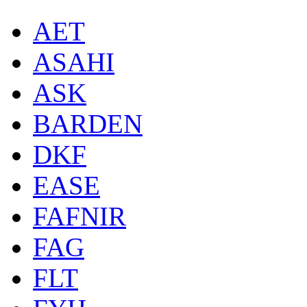
AET
ASAHI
ASK
BARDEN
DKF
EASE
FAFNIR
FAG
FLT