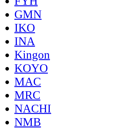
FYH
GMN
IKO
INA
Kingon
KOYO
MAC
MRC
NACHI
NMB