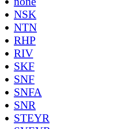
none
NSK
NTN
RHP
RIV
SKF
SNF
SNFA
SNR
STEYR