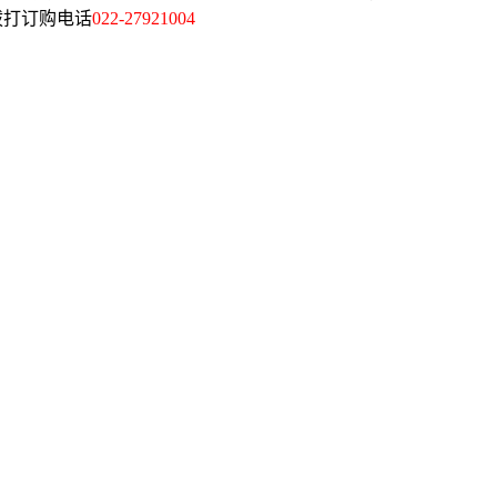
迎拨打订购电话
022-27921004