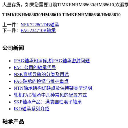
大量存货，如果您需要订购TIMKENHM88630/HM88610,欢
TIMKENHM88630/HM88610
TIMKENHM88630/HM88610
上一件：
NSK7228C/DB轴承
下一件：
FAG234710B轴承
公司新闻
[FAG轴承知识]轧机FAG轴承密封问题
FAG 公司的轴承代号
NSK直线导轨的分类及用途
FAG轴承的检修与维护重点
NTN轴承结构优缺点及保持架类型说明
轧机FAG轴承中几种常见的配置方式
SKF轴承产品：满装圆柱滚子轴承
IKO轴承系列介绍
轴承产品