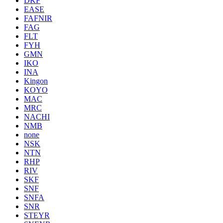
DKF
EASE
FAFNIR
FAG
FLT
FYH
GMN
IKO
INA
Kingon
KOYO
MAC
MRC
NACHI
NMB
none
NSK
NTN
RHP
RIV
SKF
SNF
SNFA
SNR
STEYR