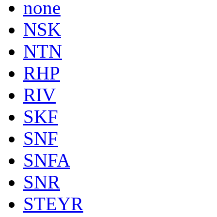
none
NSK
NTN
RHP
RIV
SKF
SNF
SNFA
SNR
STEYR