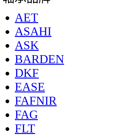
AET
ASAHI
ASK
BARDEN
DKF
EASE
FAFNIR
FAG
FLT