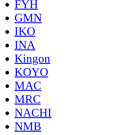
FYH
GMN
IKO
INA
Kingon
KOYO
MAC
MRC
NACHI
NMB