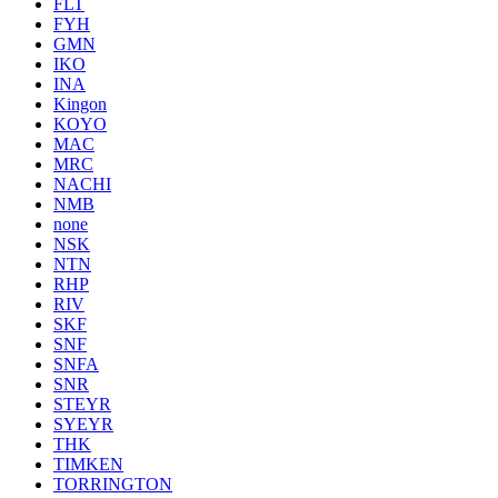
FLT
FYH
GMN
IKO
INA
Kingon
KOYO
MAC
MRC
NACHI
NMB
none
NSK
NTN
RHP
RIV
SKF
SNF
SNFA
SNR
STEYR
SYEYR
THK
TIMKEN
TORRINGTON