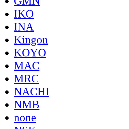
GMN
IKO
INA
Kingon
KOYO
MAC
MRC
NACHI
NMB
none