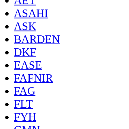
AET
ASAHI
ASK
BARDEN
DKF
EASE
FAFNIR
FAG
FLT
FYH