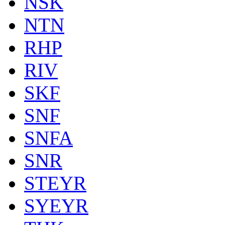
NSK
NTN
RHP
RIV
SKF
SNF
SNFA
SNR
STEYR
SYEYR