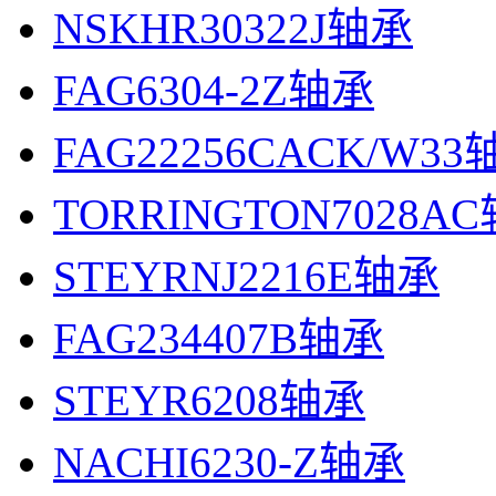
NSKHR30322J轴承
FAG6304-2Z轴承
FAG22256CACK/W33
TORRINGTON7028A
STEYRNJ2216E轴承
FAG234407B轴承
STEYR6208轴承
NACHI6230-Z轴承