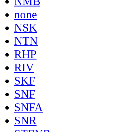
NMB
none
NSK
NTN
RHP
RIV
SKF
SNF
SNFA
SNR