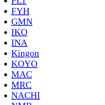
FLT
FYH
GMN
IKO
INA
Kingon
KOYO
MAC
MRC
NACHI