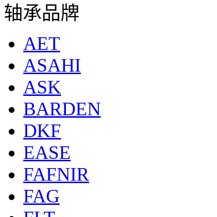
轴承品牌
AET
ASAHI
ASK
BARDEN
DKF
EASE
FAFNIR
FAG