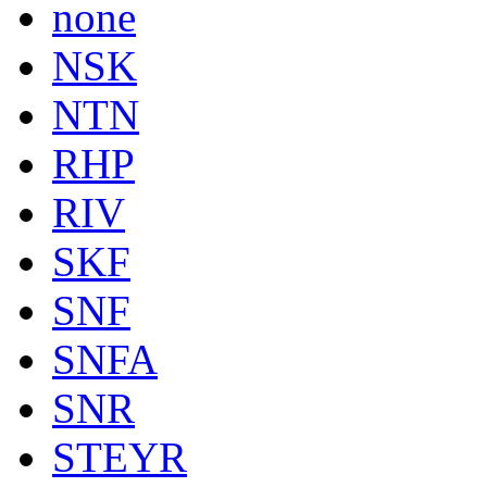
none
NSK
NTN
RHP
RIV
SKF
SNF
SNFA
SNR
STEYR