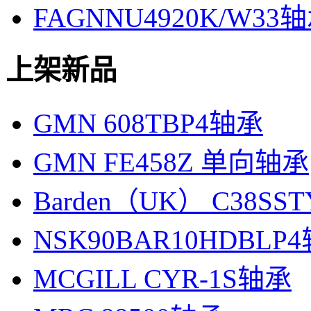
FAGNNU4920K/W33
上架新品
GMN 608TBP4轴承
GMN FE458Z 单向轴承
Barden（UK） C38SS
NSK90BAR10HDBLP
MCGILL CYR-1S轴承