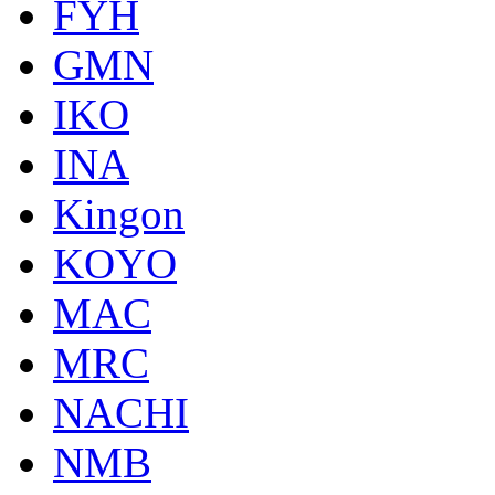
FYH
GMN
IKO
INA
Kingon
KOYO
MAC
MRC
NACHI
NMB