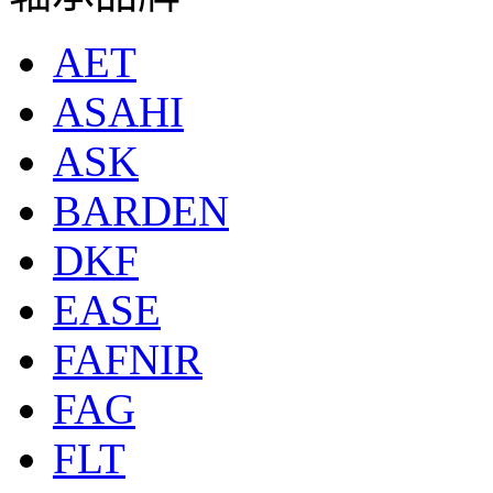
AET
ASAHI
ASK
BARDEN
DKF
EASE
FAFNIR
FAG
FLT