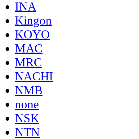
INA
Kingon
KOYO
MAC
MRC
NACHI
NMB
none
NSK
NTN