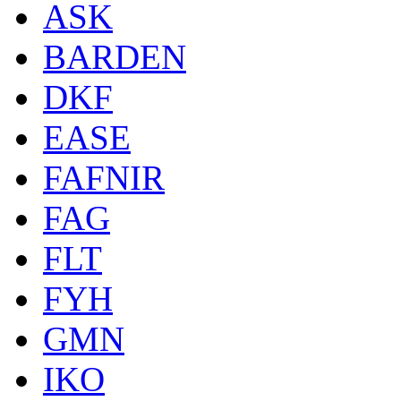
ASK
BARDEN
DKF
EASE
FAFNIR
FAG
FLT
FYH
GMN
IKO