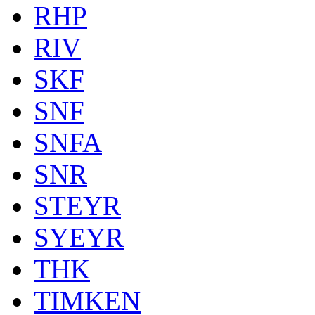
RHP
RIV
SKF
SNF
SNFA
SNR
STEYR
SYEYR
THK
TIMKEN