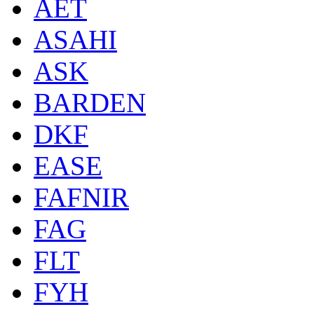
AET
ASAHI
ASK
BARDEN
DKF
EASE
FAFNIR
FAG
FLT
FYH