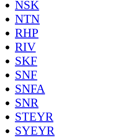
NSK
NTN
RHP
RIV
SKF
SNF
SNFA
SNR
STEYR
SYEYR