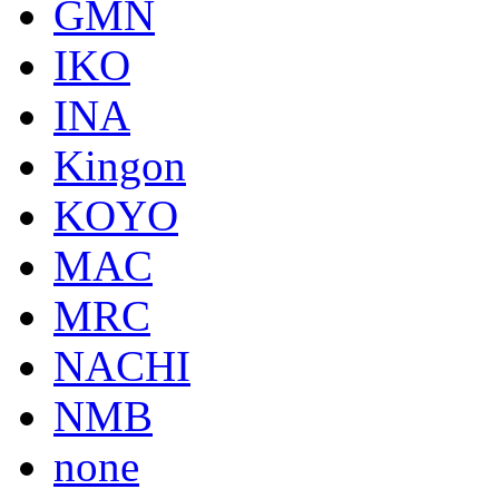
GMN
IKO
INA
Kingon
KOYO
MAC
MRC
NACHI
NMB
none