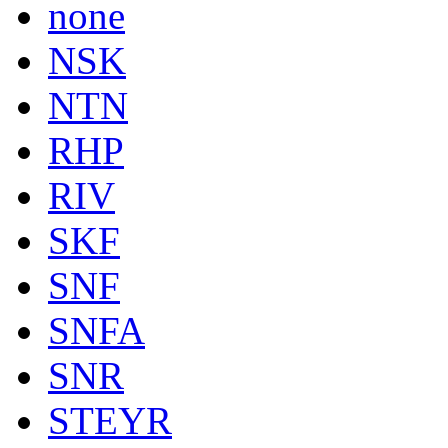
none
NSK
NTN
RHP
RIV
SKF
SNF
SNFA
SNR
STEYR