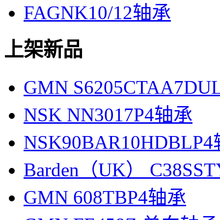
FAGNK10/12轴承
上架新品
GMN S6205CTAA7D
NSK NN3017P4轴承
NSK90BAR10HDBLP
Barden（UK） C38SS
GMN 608TBP4轴承