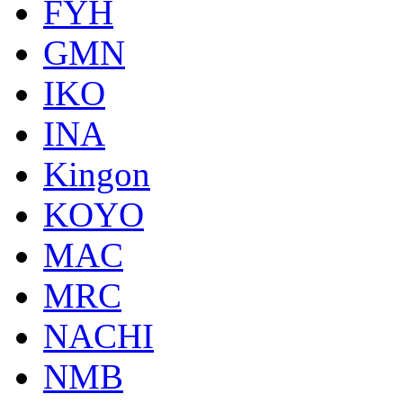
FYH
GMN
IKO
INA
Kingon
KOYO
MAC
MRC
NACHI
NMB