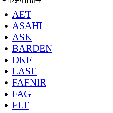
AET
ASAHI
ASK
BARDEN
DKF
EASE
FAFNIR
FAG
FLT