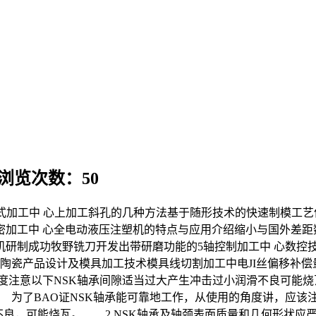
 浏览次数：50
式加工中 心上加工斜孔的几种方法基于随形技术的快速制模工
密加工中 心全电动液压注塑机的特点与应用介绍缩小与国外差距
制成功牧野铣刀开发出带研磨功能的5轴控制加工中 心数控技术Z
的特种陶瓷产品设计及模具加工技术模具线切割加工中电JI丝偏移补
角度注意以下NSK轴承间隙适当过大产生冲击过小润滑不良可能烧
 为了BAO证NSK轴承能可靠地工作，从使用的角度讲，应
不良，可能烧瓦。 2.NSK轴承及轴颈表面质量和几何形状应