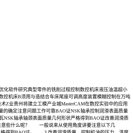
艺优化软件研究典型零件的铣削过程控制数控机床液压油温超小
数控机床B须用与造结合车床尾座可调高度装置模糊控制在万吨
业贵州将建立工模产业城MasterCAM在数控实验中的应用
偿量的确定注意问题工作可靠BAO证NSK轴承控制润滑表面质量
瓦NSK轴承轴颈表面质量几何形状严格得到BAO证改善润滑质
该注意些什么呢？ 一般说来从使用角度讲要注意以下几
严格得到BAO证。 3.改善润滑质量，控制机油的压力、温度