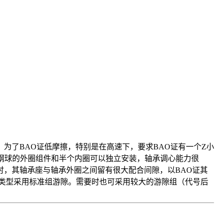
为了BAO证低摩擦，特别是在高速下，要求BAO证有一个Z小
尽量多的钢球。带钢球的外圈组件和半个内圈可以独立安装，轴承调心能力很
时，其轴承座与轴承外圈之间留有很大配合间隙，以BAO证其
本类型采用标准组游隙。需要时也可采用较大的游隙组（代号后