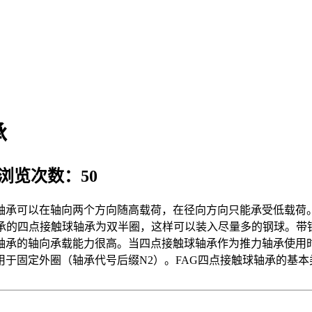
承
 浏览次数：50
G轴承可以在轴向两个方向随高载荷，在径向方向只能承受低载荷。
195235959.gifFAG轴承的四点接触球轴承为双半圈，这样可以装入
轴承的轴向承载能力很高。当四点接触球轴承作为推力轴承使用
用于固定外圈（轴承代号后缀N2）。FAG四点接触球轴承的基