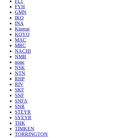
FLT
FYH
GMN
IKO
INA
Kingon
KOYO
MAC
MRC
NACHI
NMB
none
NSK
NTN
RHP
RIV
SKF
SNF
SNFA
SNR
STEYR
SYEYR
THK
TIMKEN
TORRINGTON