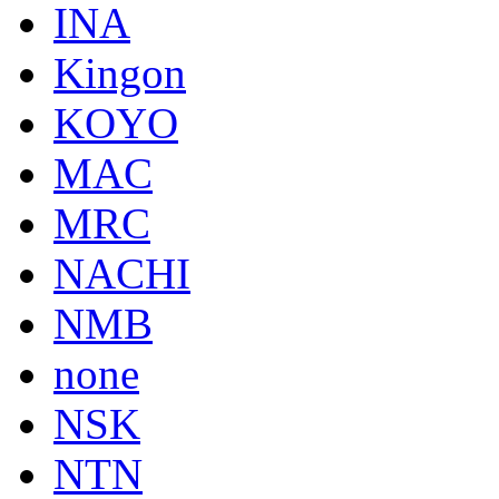
INA
Kingon
KOYO
MAC
MRC
NACHI
NMB
none
NSK
NTN