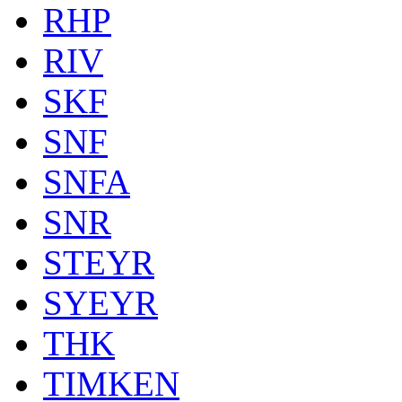
RHP
RIV
SKF
SNF
SNFA
SNR
STEYR
SYEYR
THK
TIMKEN