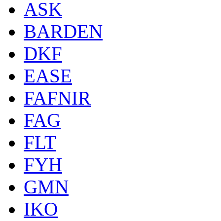
ASK
BARDEN
DKF
EASE
FAFNIR
FAG
FLT
FYH
GMN
IKO