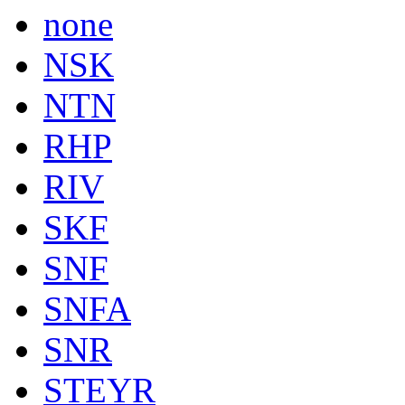
none
NSK
NTN
RHP
RIV
SKF
SNF
SNFA
SNR
STEYR