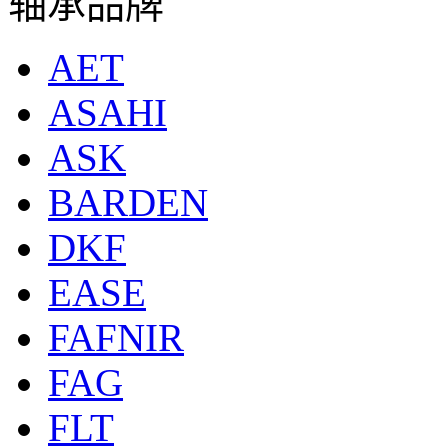
轴承品牌
AET
ASAHI
ASK
BARDEN
DKF
EASE
FAFNIR
FAG
FLT