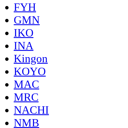
FYH
GMN
IKO
INA
Kingon
KOYO
MAC
MRC
NACHI
NMB