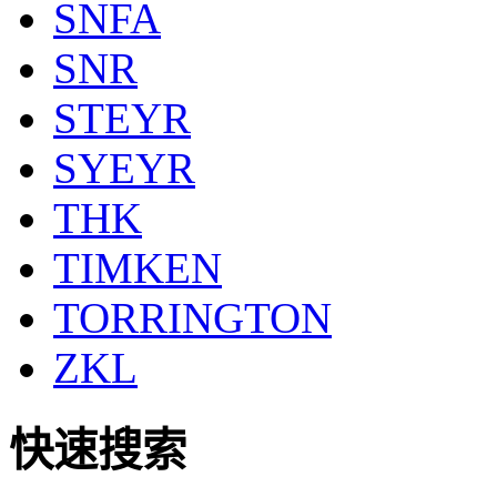
SNFA
SNR
STEYR
SYEYR
THK
TIMKEN
TORRINGTON
ZKL
快速搜索