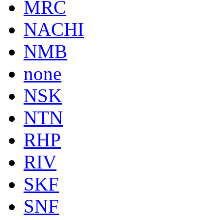
MRC
NACHI
NMB
none
NSK
NTN
RHP
RIV
SKF
SNF