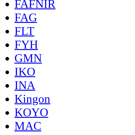
FAFNIR
FAG
FLT
FYH
GMN
IKO
INA
Kingon
KOYO
MAC