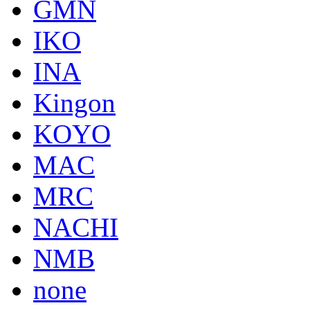
GMN
IKO
INA
Kingon
KOYO
MAC
MRC
NACHI
NMB
none