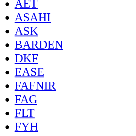
AET
ASAHI
ASK
BARDEN
DKF
EASE
FAFNIR
FAG
FLT
FYH