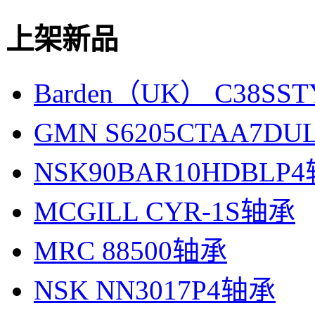
上架新品
Barden（UK） C38SS
GMN S6205CTAA7D
NSK90BAR10HDBLP
MCGILL CYR-1S轴承
MRC 88500轴承
NSK NN3017P4轴承