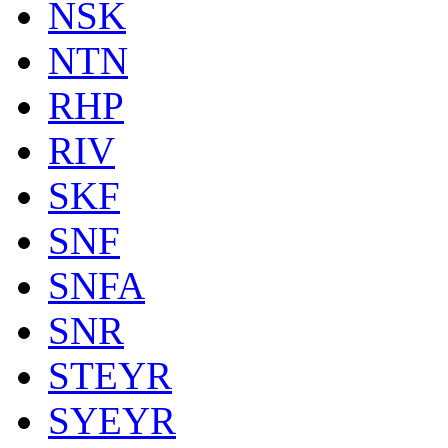
NSK
NTN
RHP
RIV
SKF
SNF
SNFA
SNR
STEYR
SYEYR