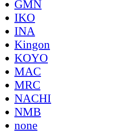
GMN
IKO
INA
Kingon
KOYO
MAC
MRC
NACHI
NMB
none