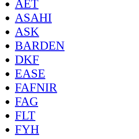
AET
ASAHI
ASK
BARDEN
DKF
EASE
FAFNIR
FAG
FLT
FYH