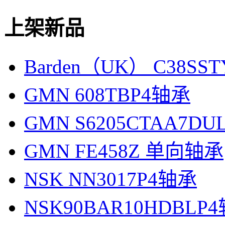
上架新品
Barden（UK） C38SS
GMN 608TBP4轴承
GMN S6205CTAA7D
GMN FE458Z 单向轴承
NSK NN3017P4轴承
NSK90BAR10HDBLP