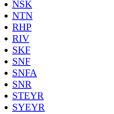
NSK
NTN
RHP
RIV
SKF
SNF
SNFA
SNR
STEYR
SYEYR