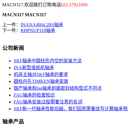
MACN317,欢迎拨打订购电话
022-27921004
MACN317
MACN317
上一件：
INANA4904.2RS轴承
下一件：
RHPNUP318轴承
公司新闻
SKF轴承中圆柱形内空的安装方法
INA新型造纸机轴承
机床主轴对SKF轴承的要求
圆柱内孔TIMKEN轴承安装
国产轴承和fag轴承剖面密封结构型式不同点
FAG轴承的检查知识
FAG轴承安装过程需要注意的名词
SKF新一代轴承性能旧越，我们因而需要改写计算轴承预
轴承产品