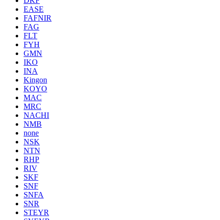
DKF
EASE
FAFNIR
FAG
FLT
FYH
GMN
IKO
INA
Kingon
KOYO
MAC
MRC
NACHI
NMB
none
NSK
NTN
RHP
RIV
SKF
SNF
SNFA
SNR
STEYR