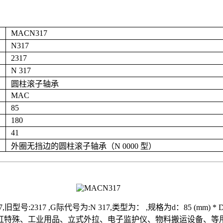
MACN317
N317
2317
N 317
圆柱滚子轴承
MAC
85
180
41
外圈无挡边的圆柱滚子轴承（N 0000 型）
317 ,G际代号为:N 317,类型为： ,规格为d：85 (mm) * D
特殊、工业用品、立式外拉、电子监护仪、物料搬运设备、等用途