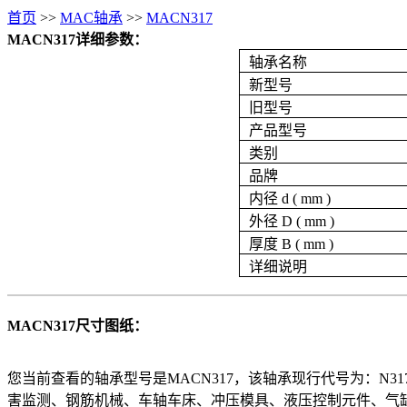
首页
>>
MAC轴承
>>
MACN317
MACN317详细参数：
轴承名称
新型号
旧型号
产品型号
类别
品牌
内径 d ( mm )
外径 D ( mm )
厚度 B ( mm )
详细说明
MACN317尺寸图纸：
您当前查看的轴承型号是MACN317，该轴承现行代号为：N317,旧型号:2
害监测、钢筋机械、车轴车床、冲压模具、液压控制元件、气缸