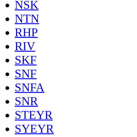
NSK
NTN
RHP
RIV
SKF
SNF
SNFA
SNR
STEYR
SYEYR