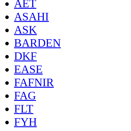
AET
ASAHI
ASK
BARDEN
DKF
EASE
FAFNIR
FAG
FLT
FYH