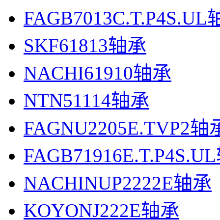
FAGB7013C.T.P4S.U
SKF61813轴承
NACHI61910轴承
NTN51114轴承
FAGNU2205E.TVP2轴
FAGB71916E.T.P4S.
NACHINUP2222E轴承
KOYONJ222E轴承