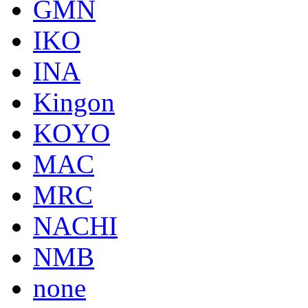
GMN
IKO
INA
Kingon
KOYO
MAC
MRC
NACHI
NMB
none