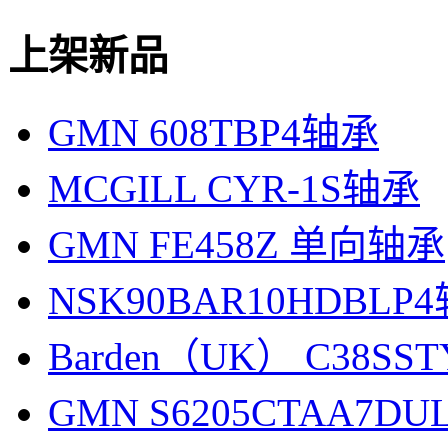
上架新品
GMN 608TBP4轴承
MCGILL CYR-1S轴承
GMN FE458Z 单向轴承
NSK90BAR10HDBLP
Barden（UK） C38SS
GMN S6205CTAA7D