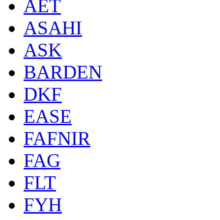
AET
ASAHI
ASK
BARDEN
DKF
EASE
FAFNIR
FAG
FLT
FYH