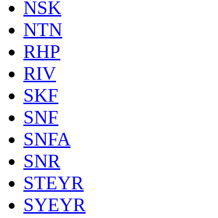
NSK
NTN
RHP
RIV
SKF
SNF
SNFA
SNR
STEYR
SYEYR