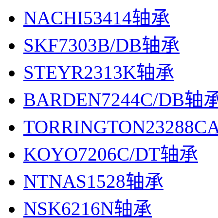
NACHI53414轴承
SKF7303B/DB轴承
STEYR2313K轴承
BARDEN7244C/DB轴
TORRINGTON23288C
KOYO7206C/DT轴承
NTNAS1528轴承
NSK6216N轴承