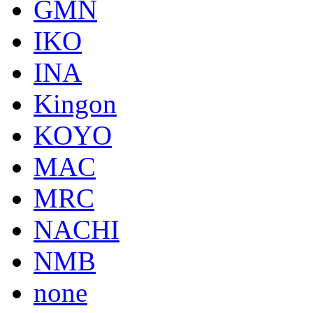
GMN
IKO
INA
Kingon
KOYO
MAC
MRC
NACHI
NMB
none