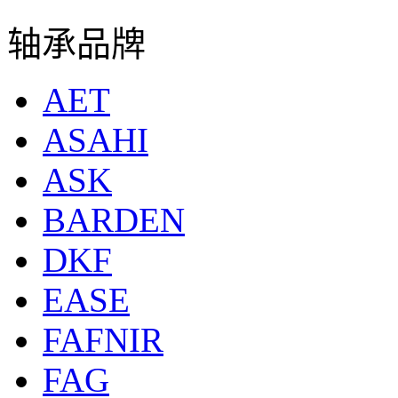
轴承品牌
AET
ASAHI
ASK
BARDEN
DKF
EASE
FAFNIR
FAG