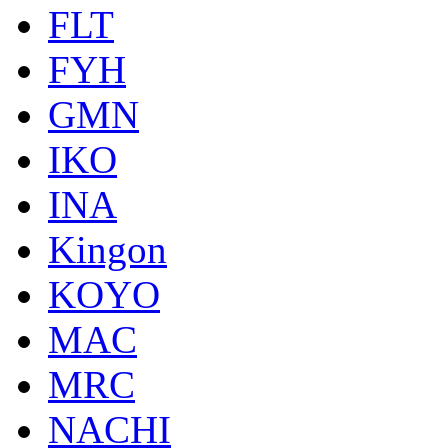
FLT
FYH
GMN
IKO
INA
Kingon
KOYO
MAC
MRC
NACHI