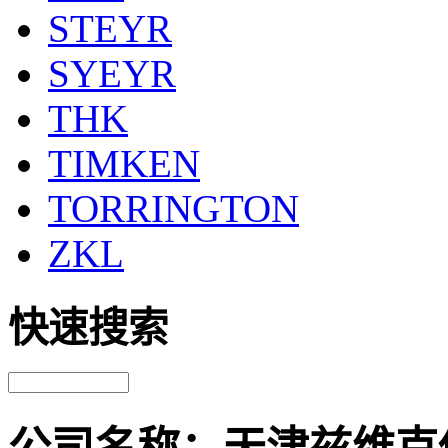
STEYR
SYEYR
THK
TIMKEN
TORRINGTON
ZKL
快速搜索