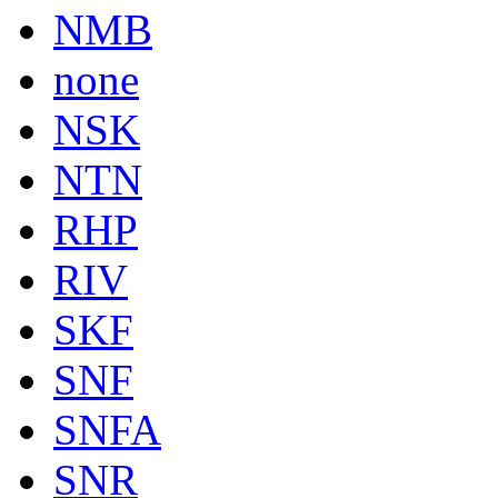
NMB
none
NSK
NTN
RHP
RIV
SKF
SNF
SNFA
SNR