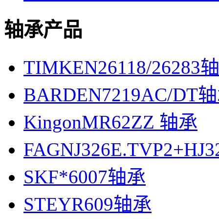
轴承产品
TIMKEN26118/26283
BARDEN7219AC/DT
KingonMR62ZZ 轴承
FAGNJ326E.TVP2+HJ
SKF*6007轴承
STEYR609轴承