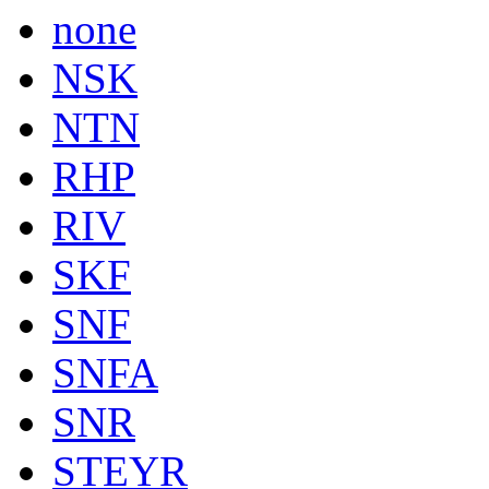
none
NSK
NTN
RHP
RIV
SKF
SNF
SNFA
SNR
STEYR