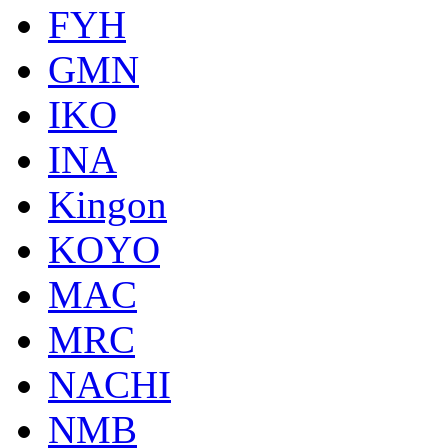
FYH
GMN
IKO
INA
Kingon
KOYO
MAC
MRC
NACHI
NMB