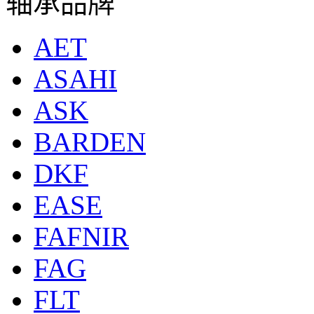
轴承品牌
AET
ASAHI
ASK
BARDEN
DKF
EASE
FAFNIR
FAG
FLT